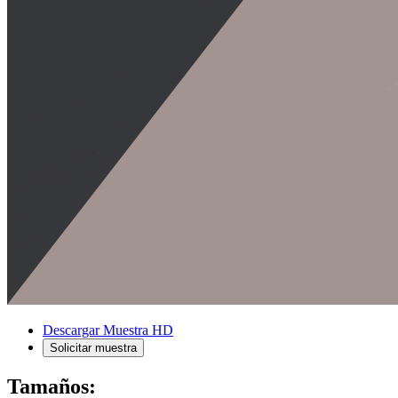
Descargar Muestra HD
Solicitar muestra
Tamaños: