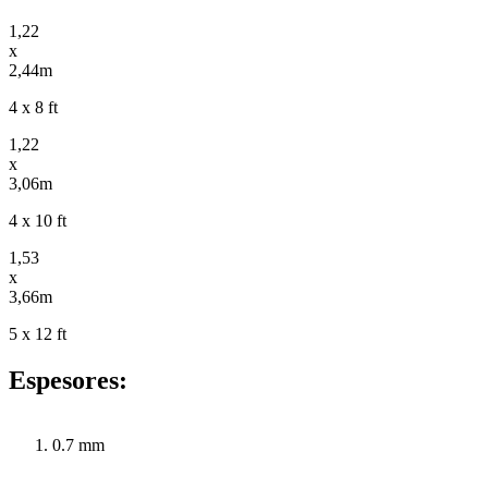
1,22
x
2,44m
4 x 8 ft
1,22
x
3,06m
4 x 10 ft
1,53
x
3,66m
5 x 12 ft
Espesores:
0.7 mm