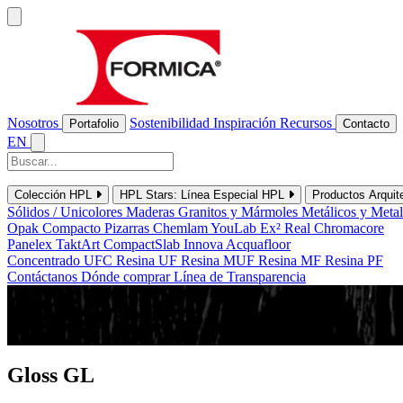
Nosotros
Sostenibilidad
Inspiración
Recursos
Portafolio
Contacto
EN
Colección HPL
HPL Stars: Línea Especial HPL
Productos Arquit
Sólidos / Unicolores
Maderas
Granitos y Mármoles
Metálicos y Meta
Opak
Compacto
Pizarras
Chemlam
YouLab
Ex²
Real
Chromacore
Panelex
TaktArt
CompactSlab
Innova
Acquafloor
Concentrado UFC
Resina UF
Resina MUF
Resina MF
Resina PF
Contáctanos
Dónde comprar
Línea de Transparencia
Acabados y Texturas
Gloss
GL