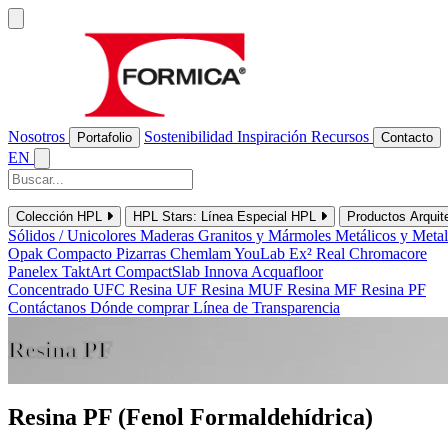
Nosotros
Sostenibilidad
Inspiración
Recursos
Portafolio
Contacto
EN
Colección HPL
HPL Stars: Línea Especial HPL
Productos Arquit
Sólidos / Unicolores
Maderas
Granitos y Mármoles
Metálicos y Meta
Opak
Compacto
Pizarras
Chemlam
YouLab
Ex²
Real
Chromacore
Panelex
TaktArt
CompactSlab
Innova
Acquafloor
Concentrado UFC
Resina UF
Resina MUF
Resina MF
Resina PF
Contáctanos
Dónde comprar
Línea de Transparencia
Resina PF
Resina PF (Fenol Formaldehídrica)