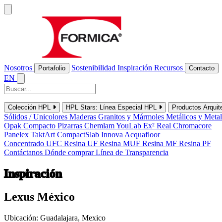
Nosotros
Sostenibilidad
Inspiración
Recursos
Portafolio
Contacto
EN
Colección HPL
HPL Stars: Línea Especial HPL
Productos Arquit
Sólidos / Unicolores
Maderas
Granitos y Mármoles
Metálicos y Meta
Opak
Compacto
Pizarras
Chemlam
YouLab
Ex²
Real
Chromacore
Panelex
TaktArt
CompactSlab
Innova
Acquafloor
Concentrado UFC
Resina UF
Resina MUF
Resina MF
Resina PF
Contáctanos
Dónde comprar
Línea de Transparencia
Inspiración
Lexus México
Ubicación:
Guadalajara, Mexico