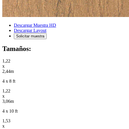
Descargar Muestra HD
Descargar Layout
Solicitar muestra
Tamaños:
1,22
x
2,44m
4 x 8 ft
1,22
x
3,06m
4 x 10 ft
1,53
x