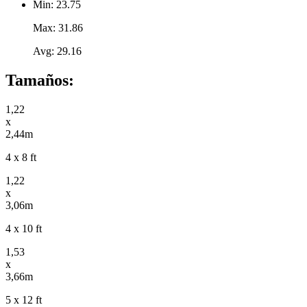
Min: 23.75
Max: 31.86
Avg: 29.16
Tamaños:
1,22
x
2,44m
4 x 8 ft
1,22
x
3,06m
4 x 10 ft
1,53
x
3,66m
5 x 12 ft