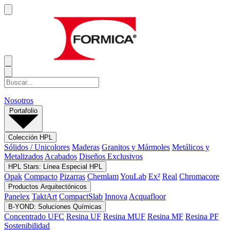
Nosotros
Portafolio
Colección HPL
Sólidos / Unicolores
Maderas
Granitos y Mármoles
Metálicos y
Metalizados
Acabados
Diseños Exclusivos
HPL Stars: Línea Especial HPL
Opak
Compacto
Pizarras
Chemlam
YouLab
Ex²
Real
Chromacore
Productos Arquitectónicos
Panelex
TaktArt
CompactSlab
Innova
Acquafloor
B-YOND: Soluciones Químicas
Concentrado UFC
Resina UF
Resina MUF
Resina MF
Resina PF
Sostenibilidad